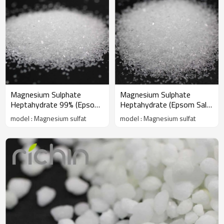
Magnesium Sulphate
Magnesium Sulphate
Heptahydrate 99% (Epsom
Heptahydrate (Epsom Salt)
Salt) 0,1-1mm bubuk kristal
98% 0,1-1mm bubuk kristal
model : Magnesium sulfat
model : Magnesium sulfat