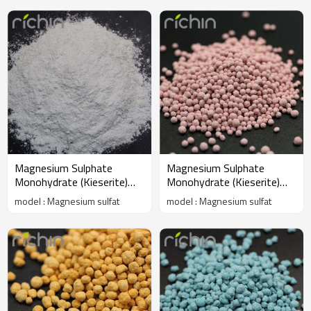
Magnesium Sulphate
Magnesium Sulphate
Monohydrate (Kieserite)
Monohydrate (Kieserite)
bubuk W.MgO20% 23% 25%
warna granular
model : Magnesium sulfat
model : Magnesium sulfat
min