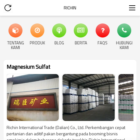
RICHIN
TENTANG
PRODUK
BLOG
BERITA
FAQS
HUBUNGI
KAMI
KAMI
Magnesium Sulfat
Richin International Trade (Dalian) Co., Ltd. Perkembangan cepat
pertanian dan aditif pakan bergantung pada booming bisnis
agrokimia dalam beberapa dekade terakhir. Richin International