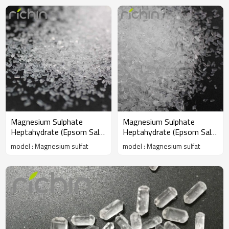
Magnesium Sulphate
Magnesium Sulphate
Heptahydrate (Epsom Salt)
Heptahydrate (Epsom Salt)
99,5% 1-3 mm kristal
99,5% 2-4 mm kristal
model : Magnesium sulfat
model : Magnesium sulfat