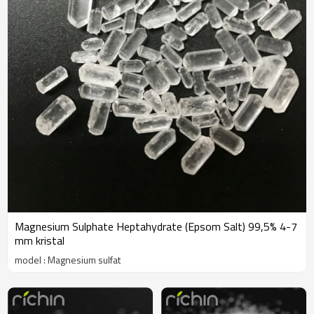
Magnesium Sulphate Heptahydrate (Epsom Salt) 99,5% 4-7
mm kristal
model : Magnesium sulfat